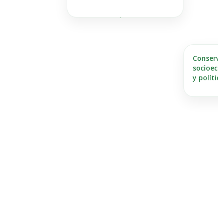
Conser
socioe
y polít