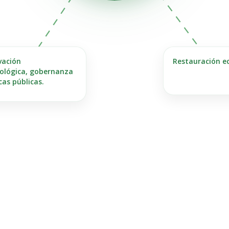
vación
Restauración ec
cológica, gobernanza
icas públicas.