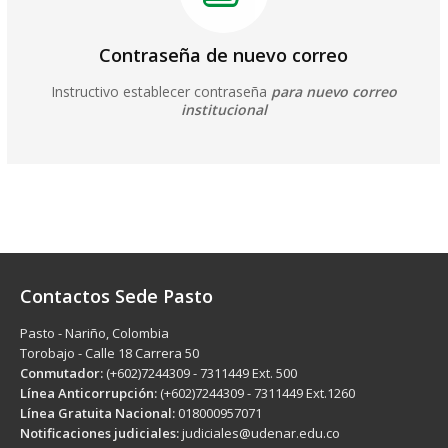
Contraseña de nuevo correo
Instructivo establecer contraseña
para nuevo correo
institucional
Contactos Sede Pasto
Pasto - Nariño, Colombia
Torobajo - Calle 18 Carrera 50
Conmutador:
(+602)7244309 - 7311449 Ext. 500
Línea Anticorrupción:
(+602)7244309 - 7311449 Ext.1260
Línea Gratuita Nacional:
018000957071
Notificaciones judiciales:
judiciales@udenar.edu.co