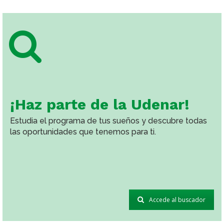
Co
en
Altencoa11 – 2026
in
in
Se invita a la comunidad académica a participar en
ALTENCOA11 2026, un espacio dedicado al
intercambio y fortalecimiento de la investigación en
Álgebra, Teoría de Números, Combinatoria, Geometría
Algebraica y sus aplicaciones.
¡Haz parte de la Udenar!
Estudia el programa de tus sueños y descubre todas
las oportunidades que tenemos para ti.
Accede al buscador