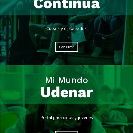
Continua
Continua
Cursos y diplomados
Consultar
Mi Mundo
Mi Mundo
Udenar
Udenar
Portal para niños y jóvenes