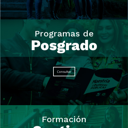
Programas de
Programas de
Posgrado
Posgrado
Consultar
Formación
Formación