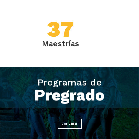
0
Doctorados
Programas de
Programas de
Pregrado
Pregrado
Consultar