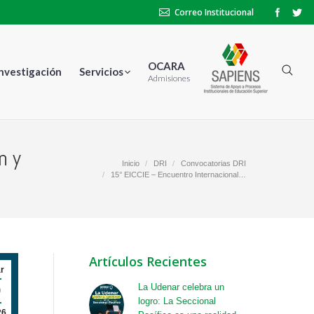
Correo Institucional
OCARA
Investigación
Servicios
Admisiones
n y
Estás aquí:
Inicio
DRI
Convocatorias DRI
15° EICCIE – Encuentro Internacional…
Artículos Recientes
r
9
La Udenar celebra un
logro: La Seccional
26