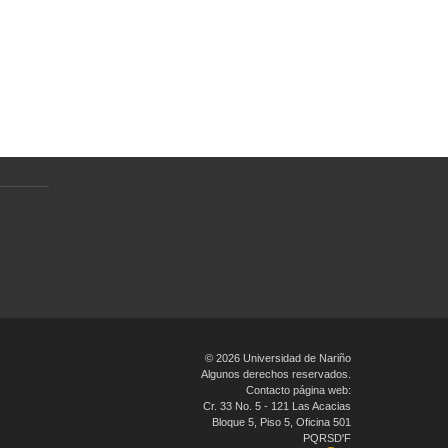
Normativa
Preguntas Frecuentes
Política de tratamiento de datos
personales
en
© 2026 Universidad de Nariño
Algunos derechos reservados.
Contacto página web:
Cr. 33 No. 5 - 121 Las Acacias
Bloque 5, Piso 5, Oficina 501
PQRSD'F