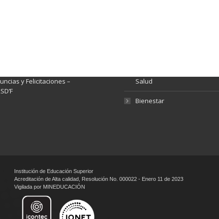
ación y Contacto
Intenciones de Contratación
nsparencia y acceso a
Rendición de Cuentas
rmación pública
Gestión de Calidad
tema de Preguntas, Quejas,
lamos, Sugerencias,
Fondo de Seguridad Social 
ncias y Felicitaciones –
Salud
SD’F
Bienestar
Institución de Educación Superior
Acreditación de Alta calidad, Resolución No. 000022 - Enero 11 de 2023
Vigilada por MINEDUCACIÓN