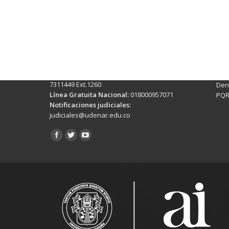
Contactos Sede Pasto
Ubic
Pasto - Nariño, Colombia
Tra
Torobajo - Calle 18 Carrera 50
info
Conmutador:
(+602)7244309 - 7311449
Ext. 500
Sis
Línea Anticorrupción:
(+602)7244309 -
Rec
7311449 Ext.1260
Denu
Línea Gratuita Nacional:
018000957071
PQR
Notificaciones judiciales:
judiciales@udenar.edu.co
Encuéntranos en: