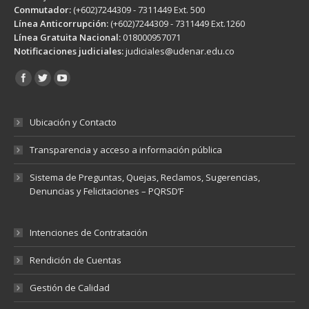
Conmutador:
(+602)7244309 - 7311449 Ext. 500
Línea Anticorrupción:
(+602)7244309 - 7311449 Ext.1260
Línea Gratuita Nacional:
018000957071
Notificaciones judiciales:
judiciales@udenar.edu.co
Encuéntranos en:
Ubicación y Contacto
Transparencia y acceso a información pública
Sistema de Preguntas, Quejas, Reclamos, Sugerencias,
Denuncias y Felicitaciones – PQRSD’F
Intenciones de Contratación
Rendición de Cuentas
Gestión de Calidad