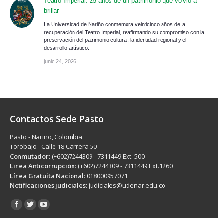
Teatro Imperial: 25 años de un patrimonio que volvió a
brillar
La Universidad de Nariño conmemora veinticinco años de la
recuperación del Teatro Imperial, reafirmando su compromiso con la
preservación del patrimonio cultural, la identidad regional y el
desarrollo artístico.
junio 24, 2026
Contactos Sede Pasto
Pasto - Nariño, Colombia
Torobajo - Calle 18 Carrera 50
Conmutador:
(+602)7244309 - 7311449 Ext. 500
Línea Anticorrupción:
(+602)7244309 - 7311449 Ext.1260
Línea Gratuita Nacional:
018000957071
Notificaciones judiciales:
judiciales@udenar.edu.co
Encuéntranos en: