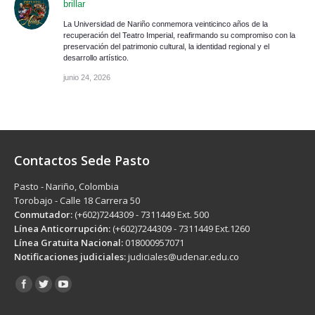
brillar
La Universidad de Nariño conmemora veinticinco años de la
recuperación del Teatro Imperial, reafirmando su compromiso con la
preservación del patrimonio cultural, la identidad regional y el
desarrollo artístico.
junio 24, 2026
Contactos Sede Pasto
Pasto - Nariño, Colombia
Torobajo - Calle 18 Carrera 50
Conmutador:
(+602)7244309 - 7311449 Ext. 500
Línea Anticorrupción:
(+602)7244309 - 7311449 Ext.1260
Línea Gratuita Nacional:
018000957071
Notificaciones judiciales:
judiciales@udenar.edu.co
Encuéntranos en: