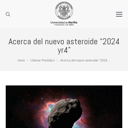
Acerca del nuevo asteroide “2024
yr4”
Estás aquí:
Inicio
Udenar Periódico
Acerca del nuevo asteroide “2024…