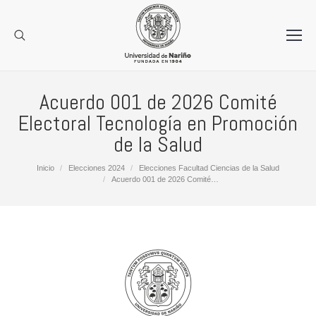
Acuerdo 001 de 2026 Comité
Electoral Tecnología en Promoción
de la Salud
Estás aquí:
Inicio
Elecciones 2024
Elecciones Facultad Ciencias de la Salud
Acuerdo 001 de 2026 Comité…