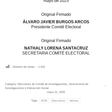
mayo de 2025
Original Firmado
ÁLVARO JAVIER BURGOS ARCOS
Presidente Comité Electoral
Original Firmado
NATHALY LORENA SANTACRUZ
SECRETARIA COMITÉ ELECTORAL
Número de vistas:
1.016
Category:
Elecciones de Comité de investigaciones
,
Vicerrectoría de
Investigaciones e Interacción Social
mayo 21, 2025
Tags:
2025
Elecciones
Udenar