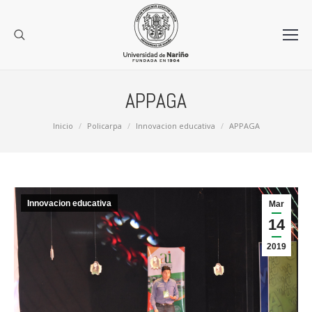
APPAGA
Estás aquí:
Inicio
Policarpa
Innovacion educativa
APPAGA
Innovacion educativa
Mar
14
2019