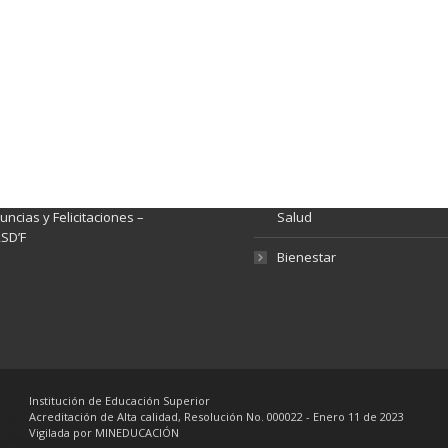
ación y Contacto
Intenciones de Contratación
nsparencia y acceso a
Rendición de Cuentas
rmación pública
Gestión de Calidad
tema de Preguntas, Quejas,
lamos, Sugerencias,
Fondo de Seguridad Social 
ncias y Felicitaciones –
Salud
SD’F
Bienestar
Institución de Educación Superior
Acreditación de Alta calidad, Resolución No. 000022 - Enero 11 de 2023
Vigilada por MINEDUCACIÓN