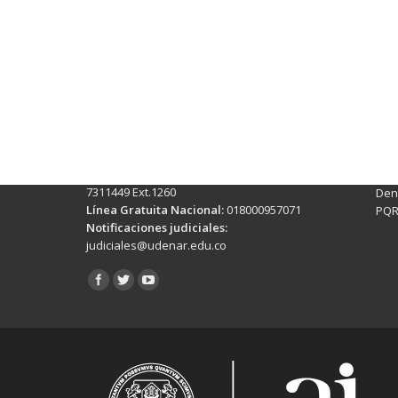
Contactos Sede Pasto
Ubic
Pasto - Nariño, Colombia
Tra
Torobajo - Calle 18 Carrera 50
info
Conmutador:
(+602)7244309 - 7311449
Ext. 500
Sis
Línea Anticorrupción:
(+602)7244309 -
Rec
7311449 Ext.1260
Denu
Línea Gratuita Nacional:
018000957071
PQR
Notificaciones judiciales:
judiciales@udenar.edu.co
Encuéntranos en: