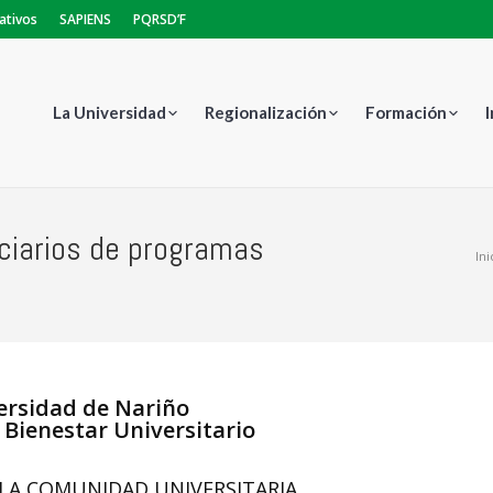
ativos
SAPIENS
PQRSD’F
La Universidad
Regionalización
Formación
ciarios de programas
Estás aquí:
Ini
ersidad de Nariño
 Bienestar Universitario
LA COMUNIDAD UNIVERSITARIA