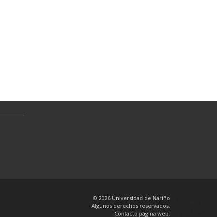
Normativa
Preguntas Frecuentes
Política de tratamiento de datos
personales
en
© 2026 Universidad de Nariño
Algunos derechos reservados.
Contacto página web: