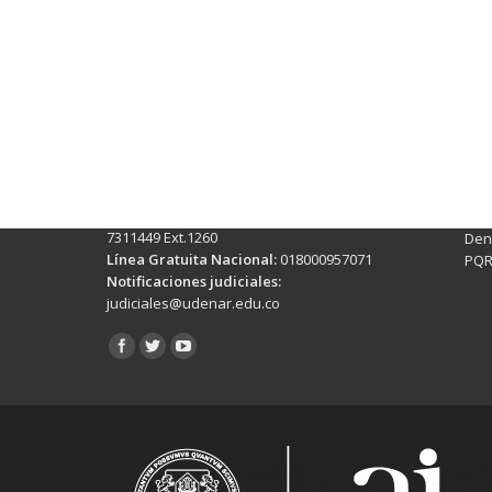
Contactos Sede Pasto
Ubic
Pasto - Nariño, Colombia
Tra
Torobajo - Calle 18 Carrera 50
info
Conmutador:
(+602)7244309 - 7311449
Ext. 500
Sis
Línea Anticorrupción:
(+602)7244309 -
Rec
7311449 Ext.1260
Denu
Línea Gratuita Nacional:
018000957071
PQR
Notificaciones judiciales:
judiciales@udenar.edu.co
Encuéntranos en: