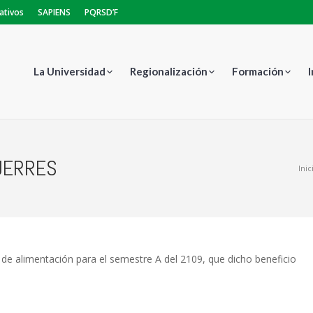
ativos
SAPIENS
PQRSD’F
La Universidad
Regionalización
Formación
UERRES
Estás aquí:
Inic
 de alimentación para el semestre A del 2109, que dicho beneficio