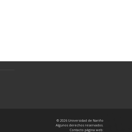
Normativa
Preguntas Frecuentes
Política de tratamiento de datos
personales
en
© 2026 Universidad de Nariño
Algunos derechos reservados.
Contacto página web: