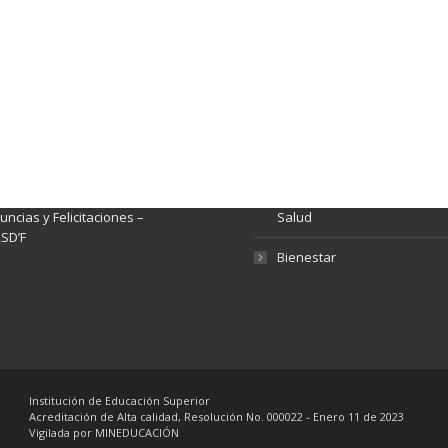
ación y Contacto
Intenciones de Contratación
nsparencia y acceso a
Rendición de Cuentas
rmación pública
Gestión de Calidad
tema de Preguntas, Quejas,
lamos, Sugerencias,
Fondo de Seguridad Social 
ncias y Felicitaciones –
Salud
SD’F
Bienestar
Institución de Educación Superior
Acreditación de Alta calidad, Resolución No. 000022 - Enero 11 de 2023
Vigilada por MINEDUCACIÓN