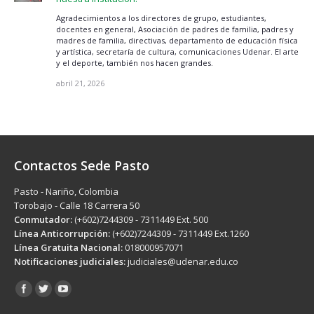
Agradecimientos a los directores de grupo, estudiantes,
docentes en general, Asociación de padres de familia, padres y
madres de familia, directivas, departamento de educación física
y artística, secretaría de cultura, comunicaciones Udenar. El arte
y el deporte, también nos hacen grandes.
abril 21, 2026
Contactos Sede Pasto
Pasto - Nariño, Colombia
Torobajo - Calle 18 Carrera 50
Conmutador:
(+602)7244309 - 7311449 Ext. 500
Línea Anticorrupción:
(+602)7244309 - 7311449 Ext.1260
Línea Gratuita Nacional:
018000957071
Notificaciones judiciales:
judiciales@udenar.edu.co
Encuéntranos en: