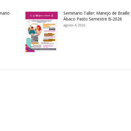
umano
Seminario Taller: Manejo de Braille 
Ábaco Pasto Semestre B-2026
agosto 4, 2026
ación y Contacto
Intenciones de Contratación
nsparencia y acceso a
Rendición de Cuentas
rmación pública
Gestión de Calidad
tema de Preguntas, Quejas,
lamos, Sugerencias,
Fondo de Seguridad Social 