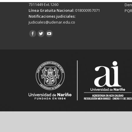
7311449 Ext.1260
Denu
Línea Gratuita Nacional:
018000957071
PQR
Notificaciones judiciales:
judiciales@udenar.edu.co
Encuéntranos en: