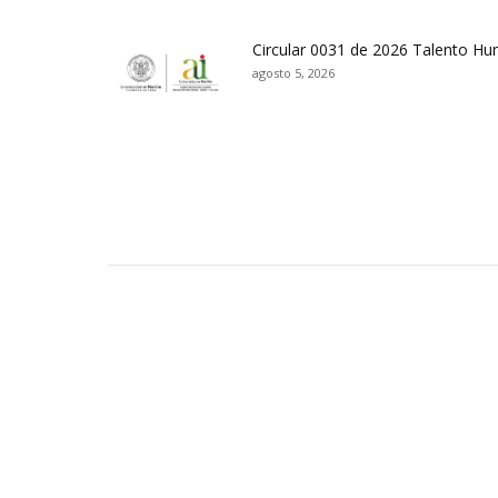
Circular 0031 de 2026 Talento H
agosto 5, 2026
Contactos Sede Pasto
Ubic
Pasto - Nariño, Colombia
Tra
Torobajo - Calle 18 Carrera 50
info
Conmutador:
(+602)7244309 - 7311449
Ext. 500
Sis
Línea Anticorrupción:
(+602)7244309 -
Rec