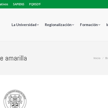
ativos
SAPIENS
PQRSD’F
La Universidad
Regionalización
Formación
e amarilla
Estás aquí:
Inicio
Bi