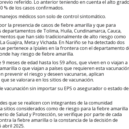
revio referido. Lo anterior teniendo en cuenta el alto grad
50 % de los casos confirmados.
manejos médicos son solo de control sintomático.
 por la presencia de casos de fiebre amarilla y que para
 departamentos de Tolima, Huila, Cundinamarca, Cauca,
mentos que han sido tradicionalmente de alto riesgo como
La Guajira, Meta y Vichada. En Nariño se ha detectado dos
ue pertenece a Ipiales en la frontera con el departamento d
donde hay riesgo de fiebre amarilla.
e 9 meses de edad hasta los 59 años, que viven en o viajan a
amarilla o que viajan a países que requieren esta vacunació
en prevenir el riesgo y deseen vacunarse, aplican
 que se valorara en los sitios de vacunación.
de vacunación sin importar su EPS o asegurador o estado de
ades que se realicen con integrantes de la comunidad
a sitios considerados como de riesgo para la fiebre amarilla
erio de Salud y Protección, se verifique por parte de cada
ra la fiebre amarilla o la constancia de la decisión de
 abril 2025.