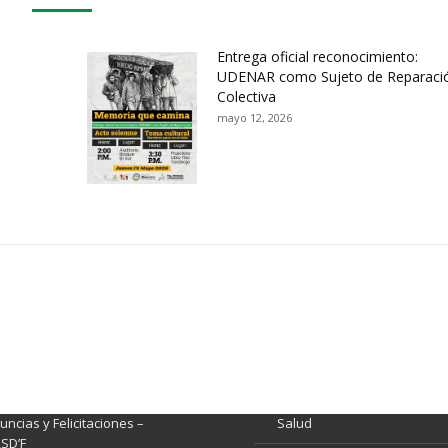
Entrega oficial reconocimiento:
UDENAR como Sujeto de Reparaci
Colectiva
mayo 12, 2026
ación y Contacto
Intenciones de Contratación
nsparencia y acceso a
Rendición de Cuentas
rmación pública
Gestión de Calidad
tema de Preguntas, Quejas,
lamos, Sugerencias,
Fondo de Seguridad Social 
ncias y Felicitaciones –
Salud
SD’F