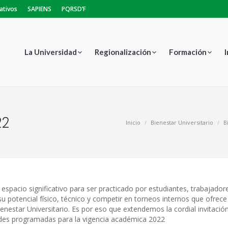
ativos
SAPIENS
PQRSD’F
La Universidad
Regionalización
Formación
22
Estás aquí:
Inicio
Bienestar Universitario
B
espacio significativo para ser practicado por estudiantes, trabajador
su potencial físico, técnico y competir en torneos internos que ofrece
nestar Universitario. Es por eso que extendemos la cordial invitació
dades programadas para la vigencia académica 2022