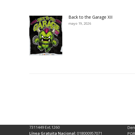
Back to the Garage XII
mayo 19, 2026
Contactos Sede Pasto
Ubic
Pasto - Nariño, Colombia
Tra
Torobajo - Calle 18 Carrera 50
info
Conmutador:
(+602)7244309 - 7311449
Ext. 500
Sis
Línea Anticorrupción:
(+602)7244309 -
Rec
7311449 Ext.1260
Denu
Línea Gratuita Nacional:
018000957071
PQR