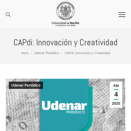
CAPdi: Innovación y Creatividad
Estás aquí:
Inicio
Udenar Periódico
CAPdi: Innovación y Creatividad
Udenar Periódico
Abr
4
2025