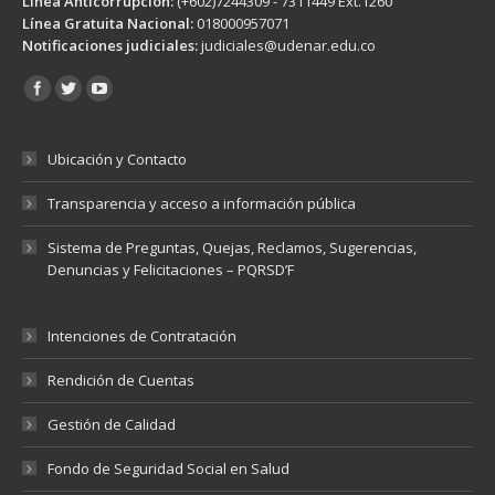
Línea Anticorrupción:
(+602)7244309 - 7311449 Ext.1260
Línea Gratuita Nacional:
018000957071
Notificaciones judiciales:
judiciales@udenar.edu.co
Encuéntranos en:
Ubicación y Contacto
Transparencia y acceso a información pública
Sistema de Preguntas, Quejas, Reclamos, Sugerencias,
Denuncias y Felicitaciones – PQRSD’F
Intenciones de Contratación
Rendición de Cuentas
Gestión de Calidad
Fondo de Seguridad Social en Salud