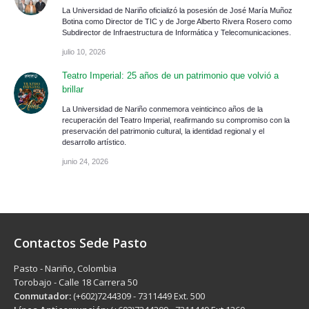
La Universidad de Nariño oficializó la posesión de José María Muñoz
Botina como Director de TIC y de Jorge Alberto Rivera Rosero como
Subdirector de Infraestructura de Informática y Telecomunicaciones.
julio 10, 2026
Teatro Imperial: 25 años de un patrimonio que volvió a
brillar
La Universidad de Nariño conmemora veinticinco años de la
recuperación del Teatro Imperial, reafirmando su compromiso con la
preservación del patrimonio cultural, la identidad regional y el
desarrollo artístico.
junio 24, 2026
Contactos Sede Pasto
Pasto - Nariño, Colombia
Torobajo - Calle 18 Carrera 50
Conmutador:
(+602)7244309 - 7311449 Ext. 500