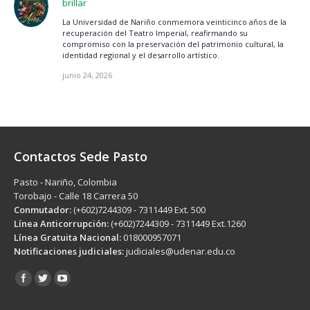
brillar
La Universidad de Nariño conmemora veinticinco años de la
recuperación del Teatro Imperial, reafirmando su
compromiso con la preservación del patrimonio cultural, la
identidad regional y el desarrollo artístico.
junio 24, 2026
Contactos Sede Pasto
Pasto - Nariño, Colombia
Torobajo - Calle 18 Carrera 50
Conmutador:
(+602)7244309 - 7311449 Ext. 500
Línea Anticorrupción:
(+602)7244309 - 7311449 Ext.1260
Línea Gratuita Nacional:
018000957071
Notificaciones judiciales:
judiciales@udenar.edu.co
Encuéntranos en: