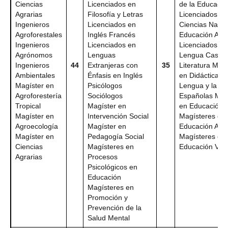
Ciencias
Licenciados en
de la Educació
Agrarias
Filosofía y Letras
Licenciados en
Ingenieros
Licenciados en
Ciencias Natur
Agroforestales
Inglés Francés
Educación Amb
Ingenieros
Licenciados en
Licenciados en
Agrónomos
Lenguas
Lengua Castell
Ingenieros
44
Extranjeras con
35
Literatura Mag
Ambientales
Énfasis en Inglés
en Didáctica de
Magíster en
Psicólogos
Lengua y la Lit
Agroforestería
Sociólogos
Españolas Mag
Tropical
Magíster en
en Educación
Magíster en
Intervención Social
Magísteres en
Agroecología
Magíster en
Educación Amb
Magíster en
Pedagogía Social
Magísteres en
Ciencias
Magísteres en
Educación Virt
Agrarias
Procesos
Psicológicos en
Educación
Magísteres en
Promoción y
Prevención de la
Salud Mental