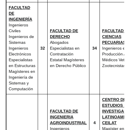
FACULTAD
DE
INGENIERÍA
Ingenieros
Civiles
FACULTAD DE
FACULTAD D
Ingenieros de
DERECHO
CIENCIAS
Sistemas
Abogados
PECUARIAS
Ingenieros
32
Especialistas en
34
Ingenieros en
Electrónicos
Contratación
Producción Acu
Especialistas
Estatal Magísteres
Médicos Veteri
en Estructuras
en Derecho Público
Zootecnistas
Magísteres en
Ingeniería de
Sistemas y
Computación
CENTRO DE
ESTUDIOS E
FACULTAD DE
INVESTIGACI
INGENIERIA
LATINOAMER
AGROINDUSTRIAL
4
CEILAT
Ingenieros
Magíster en G