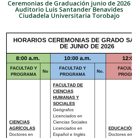
Ceremonias de Graduación junio de 2026
Auditorio Luis Santander Benavides
Ciudadela Universitaria Torobajo
HORARIOS CEREMONIAS DE GRADO SÁB
DE JUNIO DE 2026
8:00 a.m.
10:00 a.m.
12:00
FACULTAD Y
FACULTAD Y
FACULTA
No
No.
PROGRAMA
PROGRAMA
PROGRA
FACULTAD DE
CIENCIAS
HUMANAS Y
SOCIALES
Geógrafos
Licenciados en
CIENCIAS
Ciencias Sociales
AGRÍCOLAS
Licenciados en
EDUCACIÓN
Doctores en
Español e Inglés
Doctores en Ci