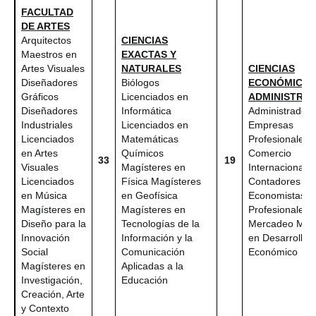
FACULTAD
DE ARTES
Arquitectos
CIENCIAS
Maestros en
EXACTAS Y
Artes Visuales
NATURALES
CIENCIAS
Diseñadores
Biólogos
ECONÓMICAS
Gráficos
Licenciados en
ADMINISTRAT
Diseñadores
Informática
Administradore
Industriales
Licenciados en
Empresas
Licenciados
Matemáticas
Profesionales 
en Artes
Químicos
Comercio
33
19
Visuales
Magísteres en
Internacional
Licenciados
Física Magísteres
Contadores Pú
en Música
en Geofísica
Economistas
Magísteres en
Magísteres en
Profesionales 
Diseño para la
Tecnologías de la
Mercadeo Magí
Innovación
Información y la
en Desarrollo
Social
Comunicación
Económico
Magísteres en
Aplicadas a la
Investigación,
Educación
Creación, Arte
y Contexto