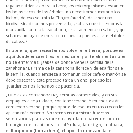
regalan nutrientes para la tierra, los microrganismos están en
las hojas secas de los árboles, no necesitamos matar a los
bichos, de eso se trata la Chagra (huerta), de tener una
biodiversidad que nos provee vida, ¿sabías que si siembras la
manzanilla junto a la zanahoria, esta, aumenta su sabor, y que
si haces un jugo de mora con espinaca puedes aliviar el dolor
de cabeza?
Es por ello, que necesitamos volver a la tierra, porque es
aquí donde encuentras la medicina, y si te alimentas bien
no te enfermas
; ¿sabes de donde viene la semilla de la
zanahoria? La rama de la zanahoria florece y de esa flor sale
la semilla, cuando empieza a tomar un color café o marrón se
debe cosechar, este proceso tarda un año, por eso los
guardianes nos llenamos de paciencia.
¿Qué estas comiendo? Hay semillas comerciales, y en sus
empaques dice ¡cuidado, contiene veneno! Y muchos están
comiendo veneno, porque aparte de eso, mientras crecen les
aplican más veneno.
Nosotros en nuestras huertas
sembramos plantas que nos ayudan a hacer un control
biológico de los bichos, la caléndula, la ortiga, la albaca,
el floripondo (borrachero), el apio, la manzanilla, el