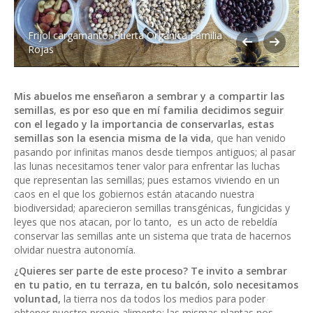
Frijol cargamanto. Huerta Orgánica Familia
Rojas
Mis abuelos me enseñaron a sembrar y a compartir las
semillas
,
es por eso que en mí familia decidimos seguir
con el legado y la importancia de conservarlas, estas
semillas son la esencia misma de la vida
, que han venido
pasando por infinitas manos desde tiempos antiguos; al pasar
las lunas necesitamos tener valor para enfrentar las luchas
que representan las semillas; pues estamos viviendo en un
caos en el que los gobiernos están atacando nuestra
biodiversidad; aparecieron semillas transgénicas, fungicidas y
leyes que nos atacan, por lo tanto, es un acto de rebeldía
conservar las semillas ante un sistema que trata de hacernos
olvidar nuestra autonomía.
¿Quieres ser parte de este proceso?
Te invito a sembrar
en tu patio, en tu terraza, en tu balcón, solo necesitamos
voluntad,
la tierra nos da todos los medios para poder
obtener nuestro propio alimento; las mismas plantas nos