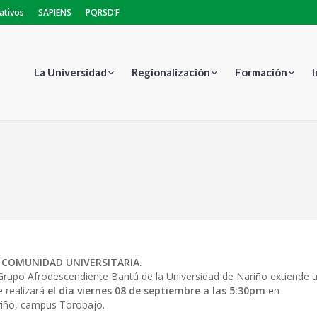
ativos
SAPIENS
PQRSD’F
La Universidad
Regionalización
Formación
Estás aquí:
 COMUNIDAD UNIVERSITARIA.
Grupo Afrodescendiente Bantú de la Universidad de Nariño extiende 
e realizará
el día viernes 08 de septiembre a las 5:30pm
en
riño, campus Torobajo.