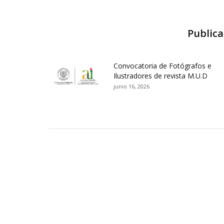
Publica
Convocatoria de Fotógrafos e
Ilustradores de revista M.U.D
junio 16, 2026
Contactos Sede Pasto
Ubic
Pasto - Nariño, Colombia
Tra
Torobajo - Calle 18 Carrera 50
info
Conmutador:
(+602)7244309 - 7311449
Ext. 500