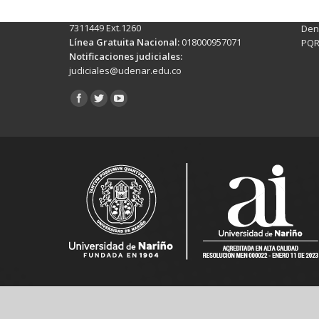
Sis
Línea Anticorrupción:
(+602)7244309 -
Rec
7311449 Ext.1260
Denu
Línea Gratuita Nacional:
018000957071
PQR
Notificaciones judiciales:
judiciales@udenar.edu.co
Encuéntranos en: