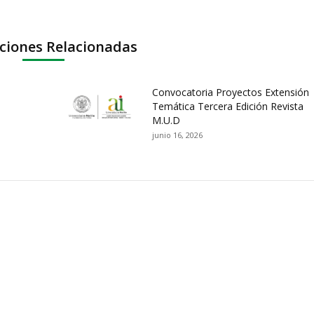
ciones Relacionadas
Convocatoria Proyectos Extensión
Temática Tercera Edición Revista
M.U.D
junio 16, 2026
ación y Contacto
Intenciones de Contratación
nsparencia y acceso a
Rendición de Cuentas
rmación pública
Gestión de Calidad