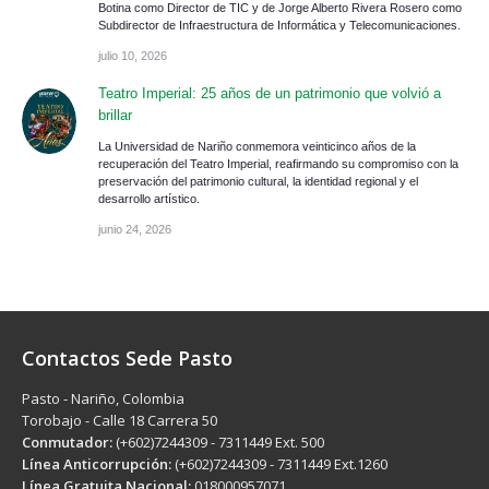
Botina como Director de TIC y de Jorge Alberto Rivera Rosero como
Subdirector de Infraestructura de Informática y Telecomunicaciones.
julio 10, 2026
Teatro Imperial: 25 años de un patrimonio que volvió a
brillar
La Universidad de Nariño conmemora veinticinco años de la
recuperación del Teatro Imperial, reafirmando su compromiso con la
preservación del patrimonio cultural, la identidad regional y el
desarrollo artístico.
junio 24, 2026
Contactos Sede Pasto
Pasto - Nariño, Colombia
Torobajo - Calle 18 Carrera 50
Conmutador:
(+602)7244309 - 7311449 Ext. 500
Línea Anticorrupción:
(+602)7244309 - 7311449 Ext.1260
Línea Gratuita Nacional:
018000957071