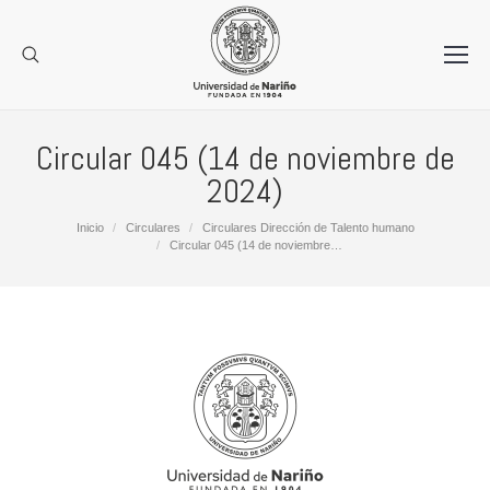
Circular 045 (14 de noviembre de
2024)
Estás aquí:
Inicio
Circulares
Circulares Dirección de Talento humano
Circular 045 (14 de noviembre…