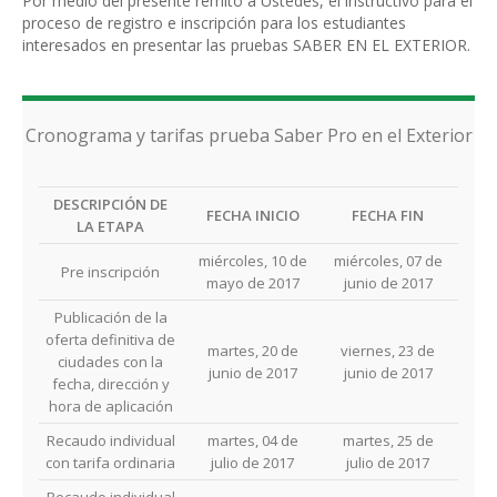
Por medio del presente remito a Ustedes, el instructivo para el
proceso de registro e inscripción para los estudiantes
interesados en presentar las pruebas SABER EN EL EXTERIOR.
Cronograma y tarifas prueba Saber Pro en el Exterior
DESCRIPCIÓN DE
FECHA INICIO
FECHA FIN
LA ETAPA
miércoles, 10 de
miércoles, 07 de
Pre inscripción
mayo de 2017
junio de 2017
Publicación de la
oferta definitiva de
martes, 20 de
viernes, 23 de
ciudades con la
junio de 2017
junio de 2017
fecha, dirección y
hora de aplicación
Recaudo individual
martes, 04 de
martes, 25 de
con tarifa ordinaria
julio de 2017
julio de 2017