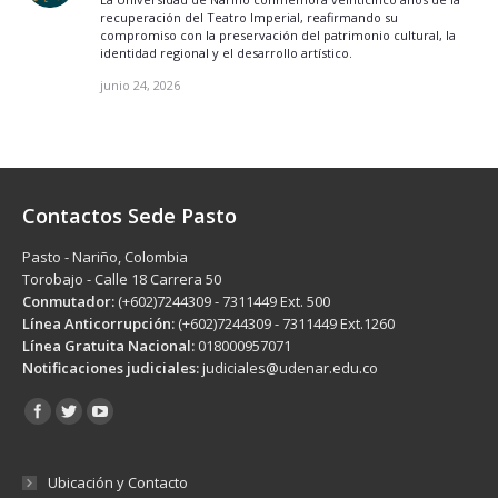
recuperación del Teatro Imperial, reafirmando su
compromiso con la preservación del patrimonio cultural, la
identidad regional y el desarrollo artístico.
junio 24, 2026
Contactos Sede Pasto
Pasto - Nariño, Colombia
Torobajo - Calle 18 Carrera 50
Conmutador:
(+602)7244309 - 7311449 Ext. 500
Línea Anticorrupción:
(+602)7244309 - 7311449 Ext.1260
Línea Gratuita Nacional:
018000957071
Notificaciones judiciales:
judiciales@udenar.edu.co
Encuéntranos en:
Ubicación y Contacto