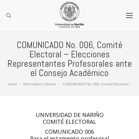
COMUNICADO No. 006, Comité
Electoral – Elecciones
Representantes Profesorales ante
el Consejo Académico
Estás aquí:
Inicio
Informativo Udenar
COMUNICADO No. 006, Comité Electoral…
UNIVERSIDAD DE NARIÑO
COMITÉ ELECTORAL
COMUNICADO 006
Para el estamento profesoral