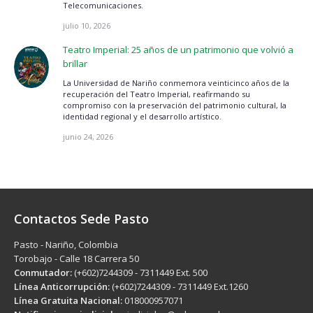
Telecomunicaciones.
julio 10, 2026
Teatro Imperial: 25 años de un patrimonio que volvió a
brillar
La Universidad de Nariño conmemora veinticinco años de la
recuperación del Teatro Imperial, reafirmando su
compromiso con la preservación del patrimonio cultural, la
identidad regional y el desarrollo artístico.
junio 24, 2026
Contactos Sede Pasto
Pasto - Nariño, Colombia
Torobajo - Calle 18 Carrera 50
Conmutador:
(+602)7244309 - 7311449 Ext. 500
Línea Anticorrupción:
(+602)7244309 - 7311449 Ext.1260
Línea Gratuita Nacional:
018000957071