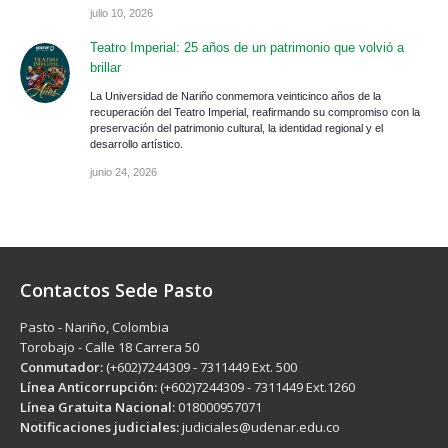
julio 10, 2026
Teatro Imperial: 25 años de un patrimonio que volvió a
brillar
La Universidad de Nariño conmemora veinticinco años de la
recuperación del Teatro Imperial, reafirmando su compromiso con la
preservación del patrimonio cultural, la identidad regional y el
desarrollo artístico.
junio 24, 2026
Contactos Sede Pasto
Pasto - Nariño, Colombia
Torobajo - Calle 18 Carrera 50
Conmutador:
(+602)7244309 - 7311449 Ext. 500
Línea Anticorrupción:
(+602)7244309 - 7311449 Ext.1260
Línea Gratuita Nacional:
018000957071
Notificaciones judiciales:
judiciales@udenar.edu.co