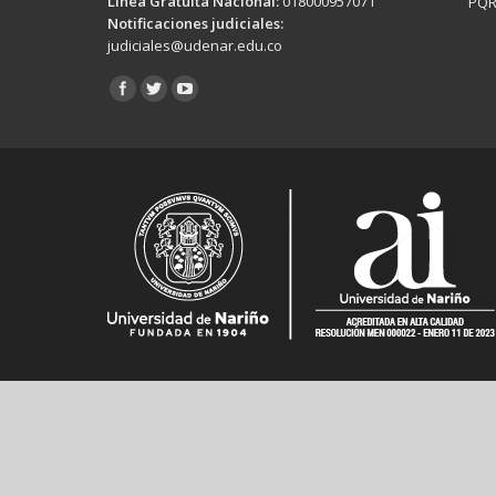
Línea Gratuita Nacional:
018000957071
PQR
Notificaciones judiciales:
judiciales@udenar.edu.co
Encuéntranos en: