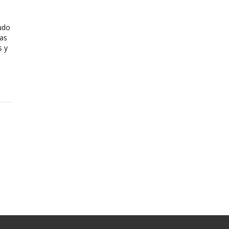
udo
das
s y
Normativa
Preguntas Frecuentes
Política de tratamiento de datos
personales
en