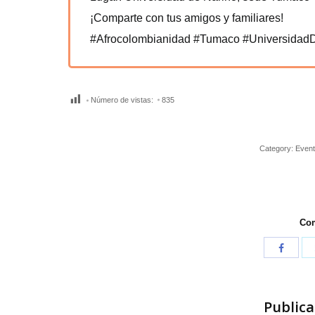
¡Comparte con tus amigos y familiares!
#Afrocolombianidad #Tumaco #UniversidadD
Número de vistas:
835
Category:
Even
Com
Publica