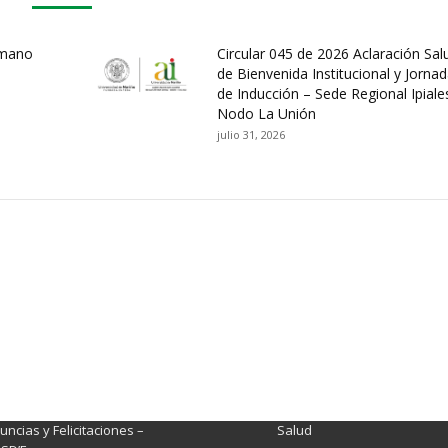
umano
Circular 045 de 2026 Aclaración Sal
de Bienvenida Institucional y Jorna
de Inducción – Sede Regional Ipiale
Nodo La Unión
julio 31, 2026
ación y Contacto
Intenciones de Contratación
nsparencia y acceso a
Rendición de Cuentas
rmación pública
Gestión de Calidad
tema de Preguntas, Quejas,
lamos, Sugerencias,
Fondo de Seguridad Social 
ncias y Felicitaciones –
Salud