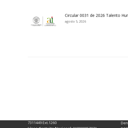
Circular 0031 de 2026 Talento H
agosto 5, 2026
Contactos Sede Pasto
Ubic
Pasto - Nariño, Colombia
Tra
Torobajo - Calle 18 Carrera 50
info
Conmutador:
(+602)7244309 - 7311449
Ext. 500
Sis
Línea Anticorrupción:
(+602)7244309 -
Rec
7311449 Ext.1260
Denu