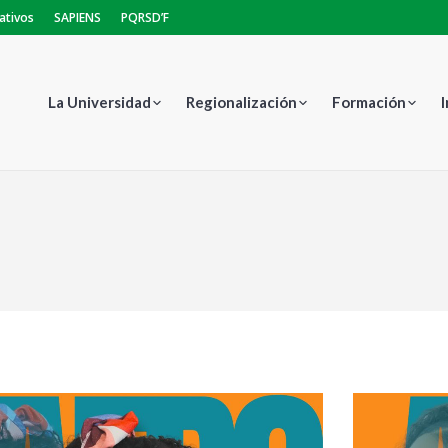
ativos
SAPIENS
PQRSD’F
La Universidad
Regionalización
Formación
Estás aquí: