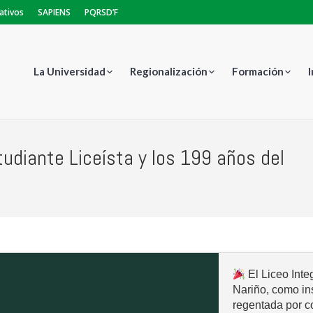
ativos
SAPIENS
PQRSD’F
La Universidad
Regionalización
Formación
udiante Liceísta y los 199 años del
El Liceo Inte
Nariño, como in
regentada por c