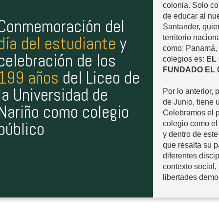
colonia. Solo co
de educar al nu
Conmemoración del
Santander, quie
día del estudiante
y
territorio nacio
como: Panamá, 
celebración de los
colegios es:
EL 
FUNDADO EL 0
199 años
del Liceo de
la Universidad de
Por lo anterior,
de Junio, tiene 
Nariño como colegio
Celebramos el p
público
colegio como el
y dentro de est
que resalta su p
diferentes disci
contexto social,
libertades democ