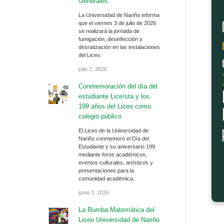
Generales
La Universidad de Nariño informa
que el viernes 3 de julio de 2026
se realizará la jornada de
fumigación, desinfección y
desratización en las instalaciones
del Liceo.
julio 2, 2026
Conmemoración del día del
estudiante Liceísta y los
199 años del Liceo como
colegio público
El Liceo de la Universidad de
Nariño conmemoró el Día del
Estudiante y su aniversario 199
mediante foros académicos,
eventos culturales, artísticos y
presentaciones para la
comunidad académica.
junio 3, 2026
La Rumba Matemática del
Liceo Universidad de Nariño