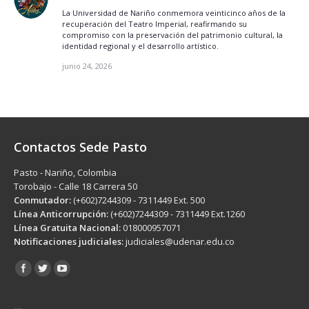
La Universidad de Nariño conmemora veinticinco años de la
recuperación del Teatro Imperial, reafirmando su
compromiso con la preservación del patrimonio cultural, la
identidad regional y el desarrollo artístico.
junio 24, 2026
Contactos Sede Pasto
Pasto - Nariño, Colombia
Torobajo - Calle 18 Carrera 50
Conmutador:
(+602)7244309 - 7311449 Ext. 500
Línea Anticorrupción:
(+602)7244309 - 7311449 Ext.1260
Línea Gratuita Nacional:
018000957071
Notificaciones judiciales:
judiciales@udenar.edu.co
Encuéntranos en: