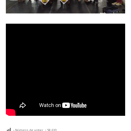
Número de vistas:
58.610