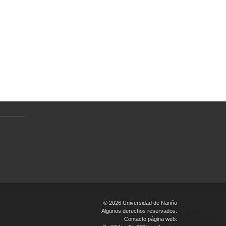
Normativa
Preguntas Frecuentes
Política de tratamiento de datos
personales
en
© 2026 Universidad de Nariño
Algunos derechos reservados.
Contacto página web: