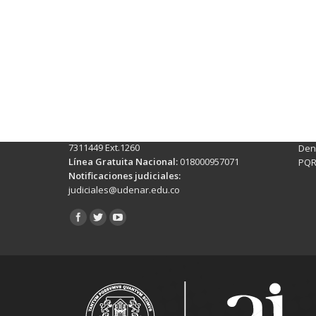
Contactos Sede Pasto
Ubic
Pasto - Nariño, Colombia
Tra
Torobajo - Calle 18 Carrera 50
info
Conmutador:
(+602)7244309 - 7311449
Ext. 500
Sis
Línea Anticorrupción:
(+602)7244309 -
Rec
7311449 Ext.1260
Denu
Línea Gratuita Nacional:
018000957071
PQR
Notificaciones judiciales:
judiciales@udenar.edu.co
Encuéntranos en: