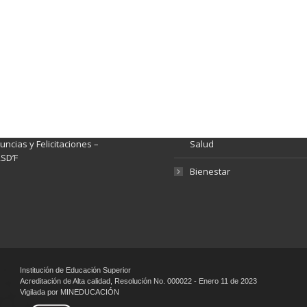
ación y Contacto
Intenciones de Contratación
nsparencia y acceso a
Rendición de Cuentas
rmación pública
Gestión de Calidad
tema de Preguntas, Quejas,
lamos, Sugerencias,
Fondo de Seguridad Social 
ncias y Felicitaciones –
Salud
SD’F
Bienestar
Institución de Educación Superior
Acreditación de Alta calidad, Resolución No. 000022 - Enero 11 de 2023
Vigilada por MINEDUCACIÓN