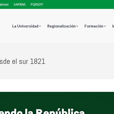
ativos
SAPIENS
PQRSD’F
La Universidad
Regionalización
Formación
sde el sur 1821
Estás aq