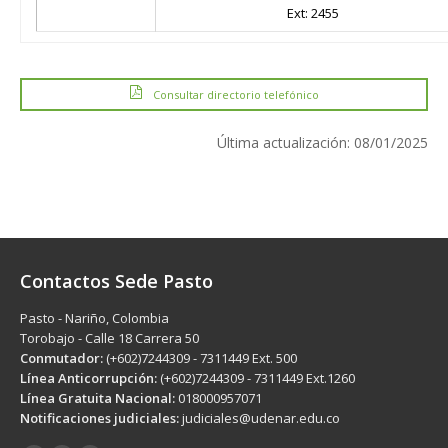
Ext: 2455
Consultar directorio telefónico
Última actualización: 08/01/2025
Contactos Sede Pasto
Pasto - Nariño, Colombia
Torobajo - Calle 18 Carrera 50
Conmutador:
(+602)7244309 - 7311449 Ext. 500
Línea Anticorrupción:
(+602)7244309 - 7311449 Ext.1260
Línea Gratuita Nacional:
018000957071
Notificaciones judiciales:
judiciales@udenar.edu.co