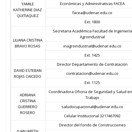
Económicas y Administrativas FACEA
YAMILE
KATHERINE DIAZ
facea@udenar.edu.co
QUITIAQUEZ
Ext.
1800
Secretaria Académica Facultad de Ingeniería
Agroindustrial
LILIANA CRISTINA
BRAVO ROSAS
inagroindustrial@udenar.edu.co
Ext. 1425
Director Departamento de Contratación
DAVID ESTEBAN
contratacion@udenar.edu.co
ROJAS CAICEDO
Ext. 1125
Coordinadora Oficina de Seguridad y Salud en
ADRIANA
Trabajo
CRISTINA
GUERRERO
saludocupacional@udenar.edu.co
ROSERO
Celular Institucional 3217467092
Director del Fondo de Construcciones
JUAN JAFETH