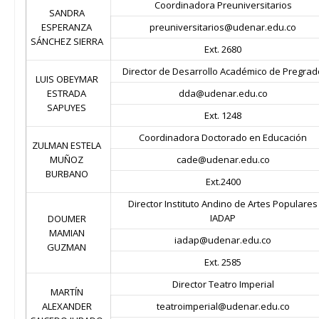
Coordinadora Preuniversitarios
SANDRA
ESPERANZA
preuniversitarios@udenar.edu.co
SÁNCHEZ SIERRA
Ext. 2680
Director de Desarrollo Académico de Pregrad
LUIS OBEYMAR
ESTRADA
dda@udenar.edu.co
SAPUYES
Ext. 1248
Coordinadora Doctorado en Educación
ZULMAN ESTELA
MUÑOZ
cade@udenar.edu.co
BURBANO
Ext.2400
Director Instituto Andino de Artes Populares
IADAP
DOUMER
MAMIAN
iadap@udenar.edu.co
GUZMAN
Ext. 2585
Director Teatro Imperial
MARTÍN
ALEXANDER
teatroimperial@udenar.edu.co