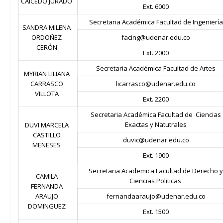
CAICEDO JURADO
Ext. 6000
Secretaria Académica Facultad de Ingeniería
SANDRA MILENA
ORDOÑEZ
facing@udenar.edu.co
CERÓN
Ext. 2000
Secretaria Académica Facultad de Artes
MYRIAN LILIANA
CARRASCO
licarrasco@udenar.edu.co
VILLOTA
Ext. 2200
Secretaria Académica Facultad de Ciencias
Exactas y Natutrales
DUVI MARCELA
CASTILLO
duvic@udenar.edu.co
MENESES
Ext. 1900
Secretaria Academica Facultad de Derecho y
CAMILA
Ciencias Politicas
FERNANDA
ARAUJO
fernandaaraujo@udenar.edu.co
DOMINGUEZ
Ext. 1500