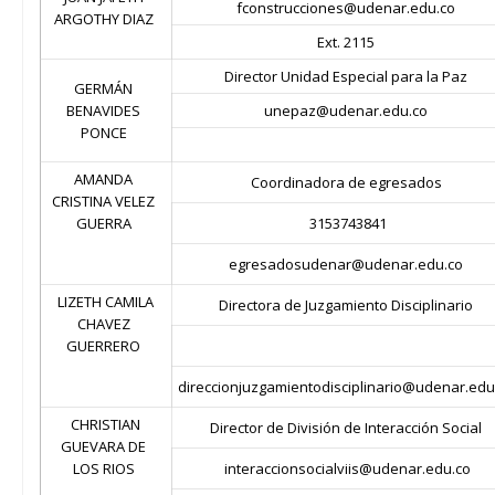
fconstrucciones@udenar.edu.co
ARGOTHY DIAZ
Ext. 2115
Director Unidad Especial para la Paz
GERMÁN
BENAVIDES
unepaz@udenar.edu.co
PONCE
AMANDA
Coordinadora de egresados
CRISTINA VELEZ
GUERRA
3153743841
egresadosudenar@udenar.edu.co
LIZETH CAMILA
Directora de Juzgamiento Disciplinario
CHAVEZ
GUERRERO
direccionjuzgamientodisciplinario@udenar.edu
CHRISTIAN
Director de División de Interacción Social
GUEVARA DE
LOS RIOS
interaccionsocialviis@udenar.edu.co