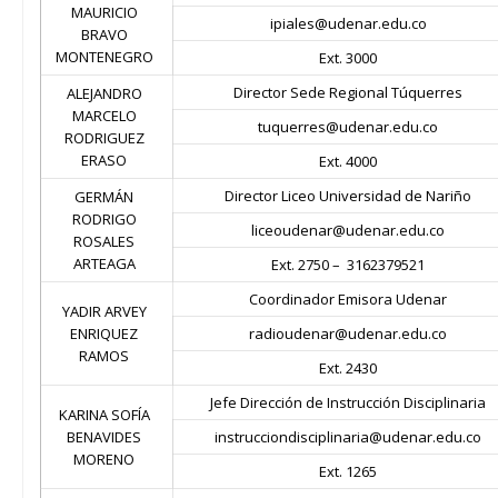
MAURICIO
ipiales@udenar.edu.co
BRAVO
MONTENEGRO
Ext. 3000
Director Sede Regional Túquerres
ALEJANDRO
MARCELO
tuquerres@udenar.edu.co
RODRIGUEZ
ERASO
Ext. 4000
Director Liceo Universidad de Nariño
GERMÁN
RODRIGO
liceoudenar@udenar.edu.co
ROSALES
ARTEAGA
Ext. 2750 –
3162379521
Coordinador Emisora Udenar
YADIR ARVEY
ENRIQUEZ
radioudenar@udenar.edu.co
RAMOS
Ext. 2430
Jefe Dirección de Instrucción Disciplinaria
KARINA SOFÍA
BENAVIDES
instrucciondisciplinaria@udenar.edu.co
MORENO
Ext. 1265