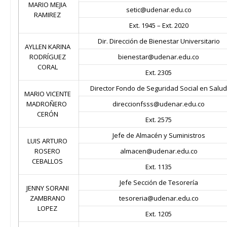
MARIO MEJIA
setic@udenar.edu.co
RAMIREZ
Ext. 1945 – Ext.
2020
Dir. Dirección de Bienestar Universitario
AYLLEN KARINA
RODRÍGUEZ
bienestar@udenar.edu.co
CORAL
Ext. 2305
Director Fondo de Seguridad Social en Salud
MARIO VICENTE
MADROÑERO
direccionfsss@udenar.edu.co
CERÓN
Ext.
2575
Jefe de Almacén y Suministros
LUIS ARTURO
ROSERO
almacen@udenar.edu.co
CEBALLOS
Ext. 1135
Jefe Sección de Tesorería
JENNY SORANI
ZAMBRANO
tesoreria@udenar.edu.co
LOPEZ
Ext. 1205