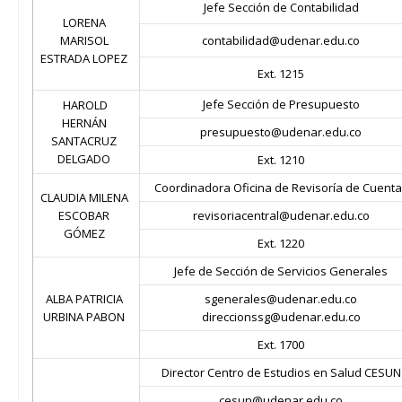
Jefe Sección de Contabilidad
LORENA
MARISOL
contabilidad@udenar.edu.co
ESTRADA LOPEZ
Ext. 1215
Jefe Sección de Presupuesto
HAROLD
HERNÁN
presupuesto@udenar.edu.co
SANTACRUZ
DELGADO
Ext. 1210
Coordinadora Oficina de Revisoría de Cuent
CLAUDIA MILENA
ESCOBAR
revisoriacentral@udenar.edu.co
GÓMEZ
Ext. 1220
Jefe de Sección de Servicios Generales
ALBA PATRICIA
sgenerales@udenar.edu.co
URBINA PABON
direccionssg@udenar.edu.co
Ext. 1700
Director Centro de Estudios en Salud CESUN
cesun@udenar.edu.co