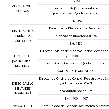
(VIIS)
ALVARO JAVIER
secretariaviis@udenar.edu.co
BURGOS
postgradosviis@udenar.edu.co
Ext. 2390
Directora de Planeación y Desarrollo
MARTHA LUCÍA
ENRÍQUEZ
planeacion@udenar.edu.co
GUERRERO
Ext. 1130
Director División de Autoevaluación, Acreditac
y Certificación
FRANCISCO
JAVIER TORRES
acreditacioninstitucional@udenar.edu.co
MARTINEZ
7244309 – 7311449 Ext. 1230
Director de Oficina de Control, Registro Académ
y Admisiones – OCARA
DIEGO CAMILO
BENAVIDES
ocara@udenar.edu.co
INSANDARÁ
Ext. 1400 – 1407
Jefe Unidad de Gestión Documental y Archiv
SONIA JANETH