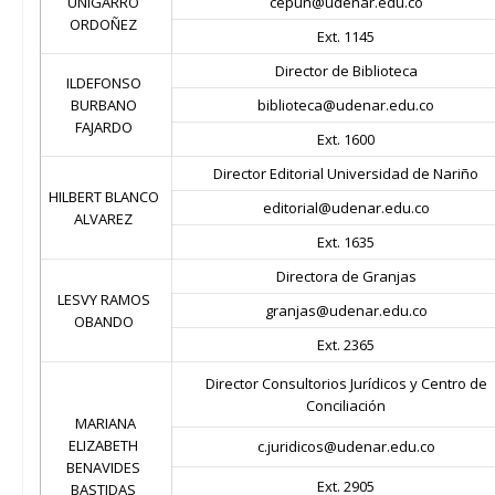
UNIGARRO
cepun@udenar.edu.co
ORDOÑEZ
Ext. 1145
Director de Biblioteca
ILDEFONSO
BURBANO
biblioteca@udenar.edu.co
FAJARDO
Ext. 1600
Director Editorial Universidad de Nariño
HILBERT BLANCO
editorial@udenar.edu.co
ALVAREZ
Ext. 1635
Directora de Granjas
LESVY RAMOS
granjas@udenar.edu.co
OBANDO
Ext. 2365
Director Consultorios Jurídicos y Centro de
Conciliación
MARIANA
ELIZABETH
c.juridicos@udenar.edu.co
BENAVIDES
Ext. 2905
BASTIDAS