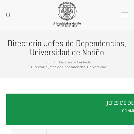
Directorio Jefes de Dependencias,
Universidad de Nariño
Estás aquí:
Inicio
Ubicación y Contacto
Directorio Jefes de Dependencias, Universidad…
JEFES DE 
CONMU