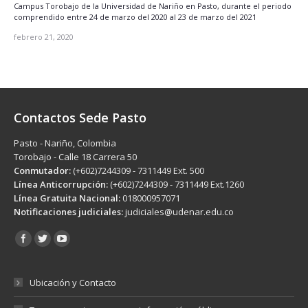
Campus Torobajo de la Universidad de Nariño en Pasto, durante el periodo
comprendido entre 24 de marzo del 2020 al 23 de marzo del 2021
febrero 21, 2020
Contactos Sede Pasto
Pasto - Nariño, Colombia
Torobajo - Calle 18 Carrera 50
Conmutador:
(+602)7244309 - 7311449 Ext. 500
Línea Anticorrupción:
(+602)7244309 - 7311449 Ext.1260
Línea Gratuita Nacional:
018000957071
Notificaciones judiciales:
judiciales@udenar.edu.co
Encuéntranos en:
Ubicación y Contacto