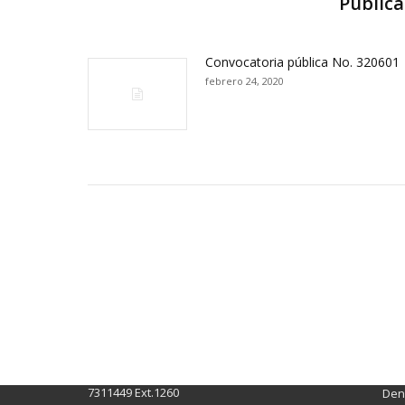
Publica
Convocatoria pública No. 320601
febrero 24, 2020
Contactos Sede Pasto
Ubic
Pasto - Nariño, Colombia
Tra
Torobajo - Calle 18 Carrera 50
info
Conmutador:
(+602)7244309 - 7311449
Ext. 500
Sis
Línea Anticorrupción:
(+602)7244309 -
Rec
7311449 Ext.1260
Denu