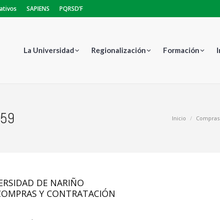
ativos
SAPIENS
PQRSD’F
La Universidad
Regionalización
Formación
759
Estás aquí:
Inicio
Compras 
ERSIDAD DE NARIÑO
 COMPRAS Y CONTRATACIÓN