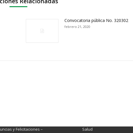
ciones Relacionadas
Convocatoria pública No. 320302
febrero 21, 2020
ación y Contacto
Intenciones de Contratación
nsparencia y acceso a
Rendición de Cuentas
rmación pública
Gestión de Calidad
tema de Preguntas, Quejas,
lamos, Sugerencias,
Fondo de Seguridad Social 
ncias y Felicitaciones –
Salud