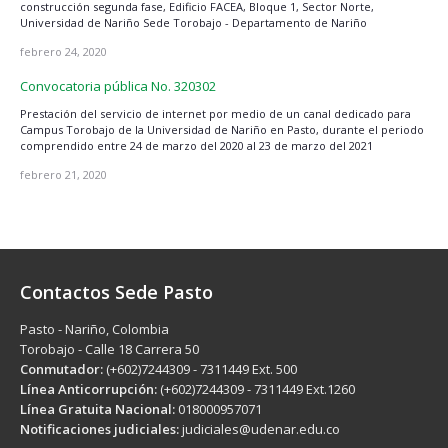
construcción segunda fase, Edificio FACEA, Bloque 1, Sector Norte,
Universidad de Nariño Sede Torobajo - Departamento de Nariño
febrero 24, 2020
Convocatoria pública No. 320302
Prestación del servicio de internet por medio de un canal dedicado para
Campus Torobajo de la Universidad de Nariño en Pasto, durante el periodo
comprendido entre 24 de marzo del 2020 al 23 de marzo del 2021
febrero 21, 2020
Contactos Sede Pasto
Pasto - Nariño, Colombia
Torobajo - Calle 18 Carrera 50
Conmutador:
(+602)7244309 - 7311449 Ext. 500
Línea Anticorrupción:
(+602)7244309 - 7311449 Ext.1260
Línea Gratuita Nacional:
018000957071
Notificaciones judiciales:
judiciales@udenar.edu.co