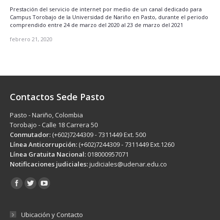
Prestación del servicio de internet por medio de un canal dedicado para
Campus Torobajo de la Universidad de Nariño en Pasto, durante el periodo
comprendido entre 24 de marzo del 2020 al 23 de marzo del 2021
febrero 21, 2020
Contactos Sede Pasto
Pasto - Nariño, Colombia
Torobajo - Calle 18 Carrera 50
Conmutador:
(+602)7244309 - 7311449 Ext. 500
Línea Anticorrupción:
(+602)7244309 - 7311449 Ext.1260
Línea Gratuita Nacional:
018000957071
Notificaciones judiciales:
judiciales@udenar.edu.co
Encuéntranos en:
Ubicación y Contacto