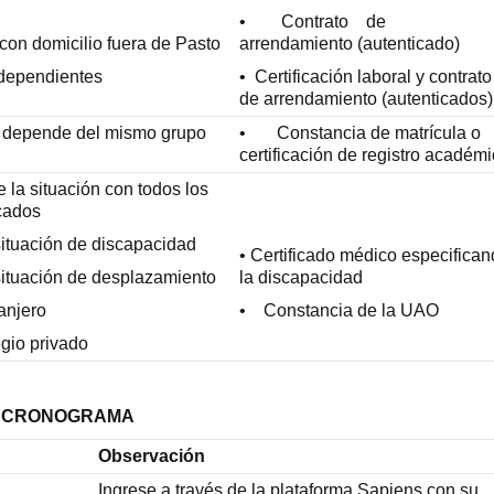
• Contrato de
 con domicilio fuera de Pasto
arrendamiento (autenticado)
ndependientes
• Certificación laboral y contrato
de arrendamiento (autenticados)
 depende del mismo grupo
• Constancia de matrícula o
certificación de registro académ
 la situación con todos los
cados
situación de discapacidad
• Certificado médico especifica
situación de desplazamiento
la discapacidad
anjero
• Constancia de la UAO
egio privado
CRONOGRAMA
Observación
Ingrese a través de la plataforma Sapiens con su