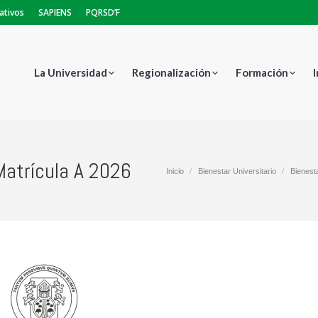
ativos
SAPIENS
PQRSD’F
La Universidad
Regionalización
Formación
Matrícula A 2026
Estás aquí:
Inicio
Bienestar Universitario
Bienesta