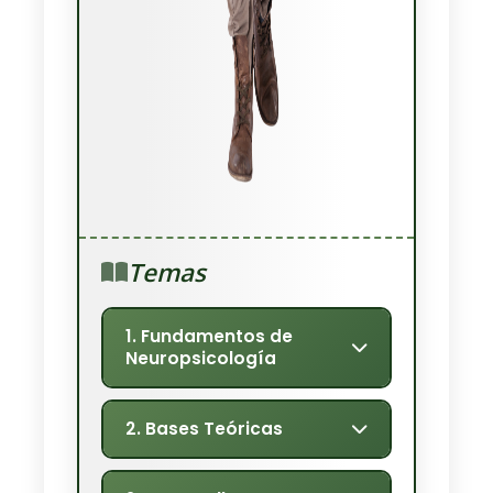
Temas
1. Fundamentos de
Neuropsicología
Introducción, conceptos,
2. Bases Teóricas
métodos y nociones generales
en neuropsicología.
Bases teóricas de la