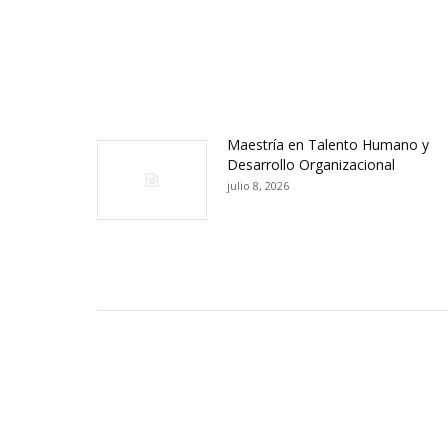
Maestría en Talento Humano y
Desarrollo Organizacional
julio 8, 2026
Contactos Sede Pasto
Ubic
Pasto - Nariño, Colombia
Tra