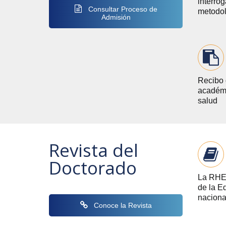
interrog
Consultar Proceso de
metodol
Admisión
Recibo d
académic
salud
Revista del
Doctorado
La RHEC
de la E
nacional
Conoce la Revista