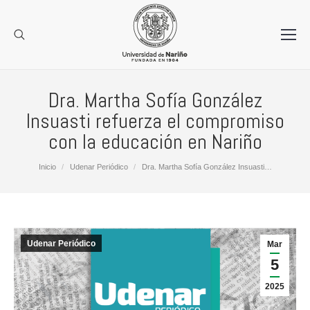
Dra. Martha Sofía González
Insuasti refuerza el compromiso
con la educación en Nariño
Estás aquí:
Inicio
Udenar Periódico
Dra. Martha Sofía González Insuasti…
Udenar Periódico
Mar
5
2025