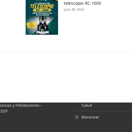
telescopio RC-1000
julio 28, 2026
ación y Contacto
Intenciones de Contratación
nsparencia y acceso a
Rendición de Cuentas
rmación pública
Gestión de Calidad
tema de Preguntas, Quejas,
lamos, Sugerencias,
Fondo de Seguridad Social 
ncias y Felicitaciones –
Salud
SD’F
Bienestar