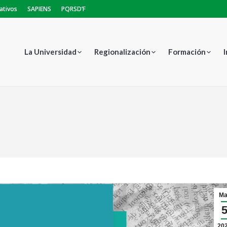
ativos
SAPIENS
PQRSD’F
La Universidad
Regionalización
Formación
Estás aquí:
Ma
20