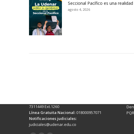
Seccional Pacífico es una realidad
agosto 4, 2026
Contactos Sede Pasto
Ubic
Pasto - Nariño, Colombia
Tra
Torobajo - Calle 18 Carrera 50
info
Conmutador:
(+602)7244309 - 7311449
Ext. 500
Sis
Línea Anticorrupción:
(+602)7244309 -
Rec
7311449 Ext.1260
Denu
Línea Gratuita Nacional:
018000957071
PQR
Notificaciones judiciales:
judiciales@udenar.edu.co