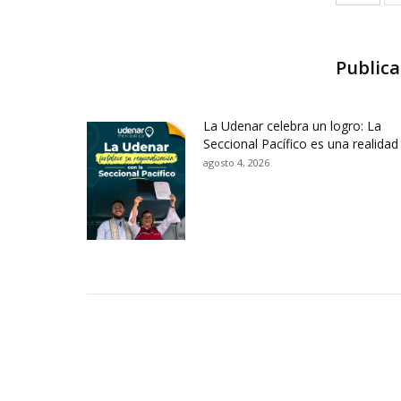
Publica
La Udenar celebra un logro: La
Seccional Pacífico es una realidad
agosto 4, 2026
Contactos Sede Pasto
Ubic
Pasto - Nariño, Colombia
Tra
Torobajo - Calle 18 Carrera 50
info
Conmutador:
(+602)7244309 - 7311449