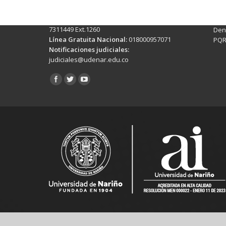
Ext. 500
Sis
Línea Anticorrupción:
(+602)7244309 -
Rec
7311449 Ext.1260
Denu
Línea Gratuita Nacional:
018000957071
PQR
Notificaciones judiciales:
judiciales@udenar.edu.co
Encuéntranos en: