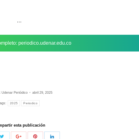
…
completo: periodico.udenar.edu.co
:
Udenar Periódico
abril 29, 2025
ags:
2025
Periodico
partir esta publicación