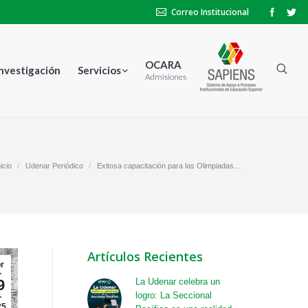
Correo Institucional
OCARA
Investigación
Servicios
Admisiones
quí:
nicio
Udenar Periódico
Exitosa capacitación para las Olimpiadas…
Artículos Recientes
r
9
La Udenar celebra un
logro: La Seccional
25