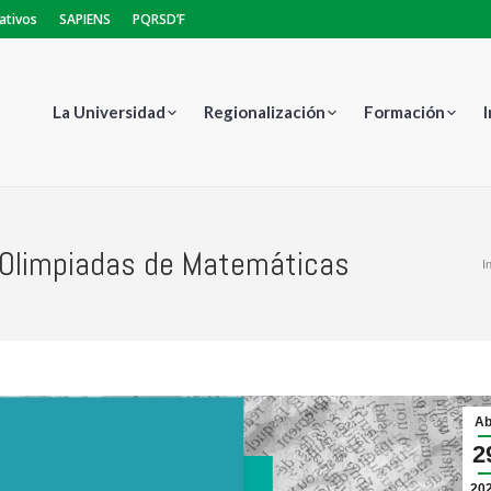
ativos
SAPIENS
PQRSD’F
La Universidad
Regionalización
Formación
s Olimpiadas de Matemáticas
Estás a
I
Ab
2
20