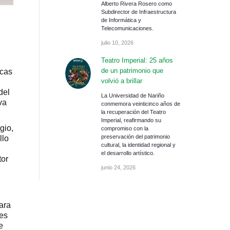
Alberto Rivera Rosero como
Subdirector de Infraestructura
de Informática y
Telecomunicaciones.
julio 10, 2026
Teatro Imperial: 25 años
de un patrimonio que
icas
volvió a brillar
del
La Universidad de Nariño
va
conmemora veinticinco años de
la recuperación del Teatro
Imperial, reafirmando su
gio,
compromiso con la
preservación del patrimonio
llo
cultural, la identidad regional y
el desarrollo artístico.
tor
junio 24, 2026
ara
 es
e