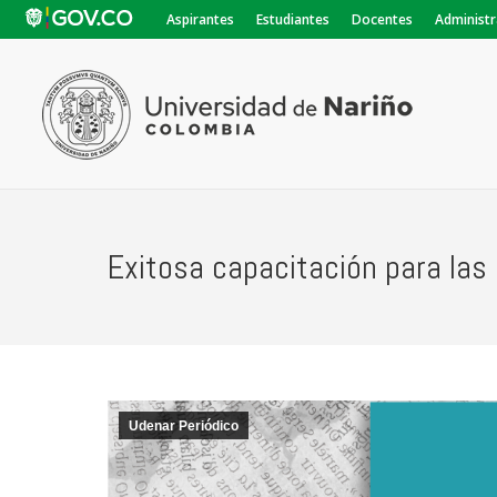
Aspirantes
Estudiantes
Docentes
Administr
Exitosa capacitación para la
Udenar Periódico