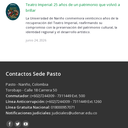
Teatro Imperial: 25 años de un patrimonio que volvió a
brillar
La Universidad de Nariño conmemora veinticinco años de la
recuperación del Teatro Imperial, reafirmando su
compromiso con la preservación del patrimonio cultural, la
identidad regional y el desarrollo artístico.
junio 24, 2026
Contactos Sede Pasto
Pasto - Nariño, Colombia
Torobajo - Calle 18 Carrera 50
Conmutador:
(+602)7244309 - 7311449 Ext. 500
Línea Anticorrupción:
(+602)7244309 - 7311449 Ext.1260
Línea Gratuita Nacional:
018000957071
Notificaciones judiciales:
judiciales@udenar.edu.co
Encuéntranos en: