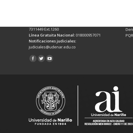
Torobajo - Calle 18 Carrera 50
info
Conmutador:
(+602)7244309 - 7311449
Ext. 500
Sis
Línea Anticorrupción:
(+602)7244309 -
Rec
7311449 Ext.1260
Denu
Línea Gratuita Nacional:
018000957071
PQR
Notificaciones judiciales:
judiciales@udenar.edu.co
Encuéntranos en: