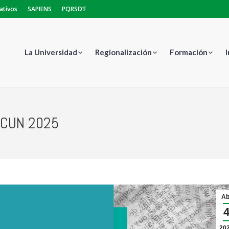
ativos
SAPIENS
PQRSD’F
La Universidad
Regionalización
Formación
ASCUN 2025
Estás aquí:
Ab
20