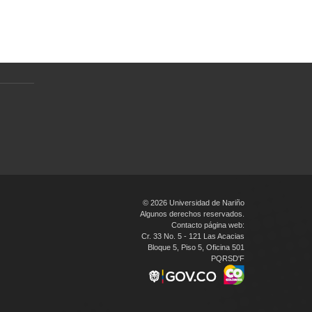
Política de tratamiento de datos
personales
en
© 2026 Universidad de Nariño
Algunos derechos reservados.
Contacto página web:
Cr. 33 No. 5 - 121 Las Acacias
Bloque 5, Piso 5, Oficina 501
PQRSD'F