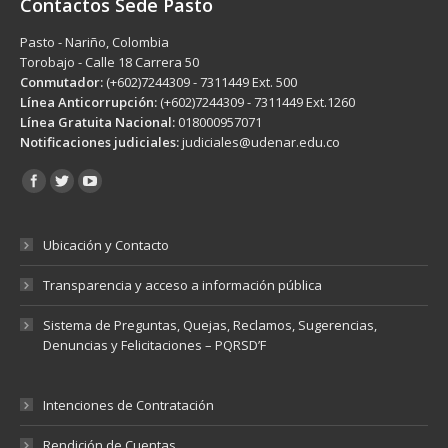
Contactos Sede Pasto
Pasto - Nariño, Colombia
Torobajo - Calle 18 Carrera 50
Conmutador:
(+602)7244309 - 7311449 Ext. 500
Línea Anticorrupción:
(+602)7244309 - 7311449 Ext.1260
Línea Gratuita Nacional:
018000957071
Notificaciones judiciales:
judiciales@udenar.edu.co
Encuéntranos en:
Ubicación y Contacto
Transparencia y acceso a información pública
Sistema de Preguntas, Quejas, Reclamos, Sugerencias,
Denuncias y Felicitaciones – PQRSD’F
Intenciones de Contratación
Rendición de Cuentas