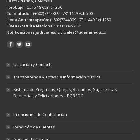
Pasto - Nariño, Colombia
Torobajo - Calle 18 Carrera 50
Conmutador:
(+602)7244309 - 7311449 Ext. 500
Línea Anticorrupción:
(+602)7244309 - 7311449 Ext.1260
Línea Gratuita Nacional:
018000957071
Notificaciones judiciales:
judiciales@udenar.edu.co
Encuéntranos en:
Ubicación y Contacto
Transparencia y acceso a información pública
Sistema de Preguntas, Quejas, Reclamos, Sugerencias,
Denuncias y Felicitaciones – PQRSD’F
Intenciones de Contratación
Rendición de Cuentas
Gestión de Calidad