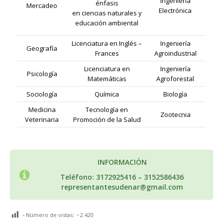
Ingeniería
énfasis
Mercadeo
Electrónica
en ciencias naturales y
educación ambiental
Licenciatura en Inglés –
Ingeniería
Geografía
Frances
Agroindustrial
Licenciatura en
Ingeniería
Psicología
Matemáticas
Agroforestal
Sociología
Química
Biología
Medicina
Tecnología en
Zootecnia
Veterinaria
Promoción de la Salud
INFORMACIÓN
Teléfono: 3172925416 – 3152586436
representantesudenar@gmail.com
Número de vistas:
2.420