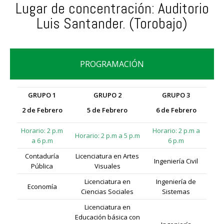
Lugar de concentración: Auditorio
Luis Santander. (Torobajo)
PROGRAMACIÓN
GRUPO 1
GRUPO 2
GRUPO 3
2 de Febrero
5 de Febrero
6 de Febrero
Horario: 2 p.m
Horario: 2 p.m a
Horario: 2 p.m a 5 p.m
a 6 p.m
6 p.m
Contaduría
Licenciatura en Artes
Ingeniería Civil
Pública
Visuales
Licenciatura en
Ingeniería de
Economía
Ciencias Sociales
Sistemas
Licenciatura en
Educación básica con