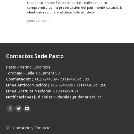
recuperación del Teatro Imperial, reafirmando su
compromiso con la preservación del patrimonio cultural, la
identidad regional y el desarrollo artístico.
junio 24, 2026
Contactos Sede Pasto
Pasto - Nariño, Colombia
Torobajo - Calle 18 Carrera 50
Conmutador:
(+602)7244309 - 7311449 Ext. 500
Línea Anticorrupción:
(+602)7244309 - 7311449 Ext.1260
Línea Gratuita Nacional:
018000957071
Notificaciones judiciales:
judiciales@udenar.edu.co
Encuéntranos en:
Ubicación y Contacto