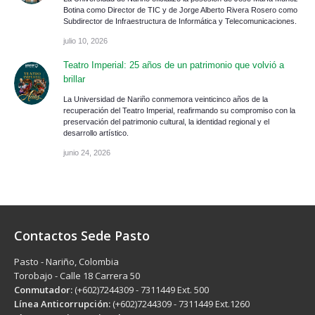
Botina como Director de TIC y de Jorge Alberto Rivera Rosero como
Subdirector de Infraestructura de Informática y Telecomunicaciones.
julio 10, 2026
Teatro Imperial: 25 años de un patrimonio que volvió a
brillar
La Universidad de Nariño conmemora veinticinco años de la
recuperación del Teatro Imperial, reafirmando su compromiso con la
preservación del patrimonio cultural, la identidad regional y el
desarrollo artístico.
junio 24, 2026
Contactos Sede Pasto
Pasto - Nariño, Colombia
Torobajo - Calle 18 Carrera 50
Conmutador:
(+602)7244309 - 7311449 Ext. 500
Línea Anticorrupción:
(+602)7244309 - 7311449 Ext.1260