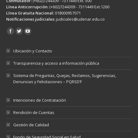
Conmutador:
(+602)7244309 - 7311449 Ext. 500
Línea Anticorrupción:
(+602)7244309 - 7311449 Ext.1260
Línea Gratuita Nacional:
018000957071
Notificaciones judiciales:
judiciales@udenar.edu.co
Encuéntranos en:
Ubicación y Contacto
Transparencia y acceso a información pública
Sistema de Preguntas, Quejas, Reclamos, Sugerencias,
Denuncias y Felicitaciones – PQRSD’F
Intenciones de Contratación
Rendición de Cuentas
Gestión de Calidad
Fondo de Seguridad Social en Salud