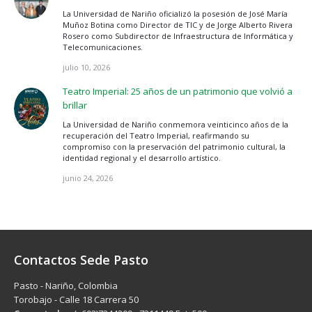
La Universidad de Nariño oficializó la posesión de José María
Muñoz Botina como Director de TIC y de Jorge Alberto Rivera
Rosero como Subdirector de Infraestructura de Informática y
Telecomunicaciones.
julio 10, 2026
Teatro Imperial: 25 años de un patrimonio que volvió a
brillar
La Universidad de Nariño conmemora veinticinco años de la
recuperación del Teatro Imperial, reafirmando su
compromiso con la preservación del patrimonio cultural, la
identidad regional y el desarrollo artístico.
junio 24, 2026
Contactos Sede Pasto
Pasto - Nariño, Colombia
Torobajo - Calle 18 Carrera 50