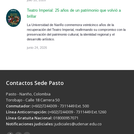
Teatro Imperial: 25 años de un patrimonio que volvió a
brillar
La Universidad de Nariño conmemora veinticinco años de la
recuperación del Teatro Imperial, reafirmando su compromiso con la
preservación del patrimonio cultural, la identidad regional y el
desarrollo artístico.
junio 24, 2026
Contactos Sede Pasto
Pasto - Nariño, Colombia
Torobajo - Calle 18 Carrera 50
Conmutador:
(+602)7244309 - 7311449 Ext. 500
Línea Anticorrupción:
(+602)7244309 - 7311449 Ext.1260
Línea Gratuita Nacional:
018000957071
Notificaciones judiciales:
judiciales@udenar.edu.co