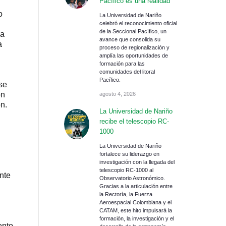
Pacífico es una realidad
o
La Universidad de Nariño
celebró el reconocimiento oficial
de la Seccional Pacífico, un
la
avance que consolida su
a
proceso de regionalización y
amplía las oportunidades de
formación para las
comunidades del litoral
Pacífico.
 se
ón
agosto 4, 2026
n.
La Universidad de Nariño
recibe el telescopio RC-
1000
La Universidad de Nariño
fortalece su liderazgo en
investigación con la llegada del
telescopio RC-1000 al
nte
Observatorio Astronómico.
Gracias a la articulación entre
la Rectoría, la Fuerza
Aeroespacial Colombiana y el
CATAM, este hito impulsará la
.
formación, la investigación y el
ento