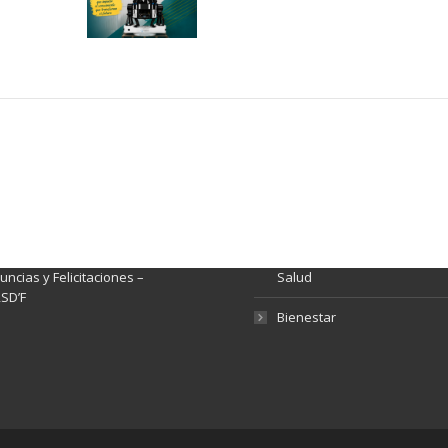
ación y Contacto
Intenciones de Contratación
nsparencia y acceso a
Rendición de Cuentas
rmación pública
Gestión de Calidad
tema de Preguntas, Quejas,
lamos, Sugerencias,
Fondo de Seguridad Social 
ncias y Felicitaciones –
Salud
SD’F
Bienestar