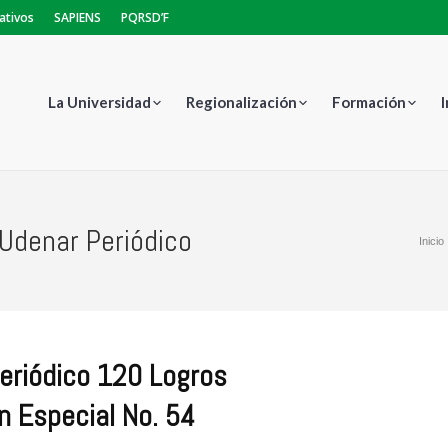
ativos
SAPIENS
PQRSD’F
La Universidad
Regionalización
Formación
Udenar Periódico
Estás aquí:
Inicio
eriódico 120 Logros
n Especial No. 54