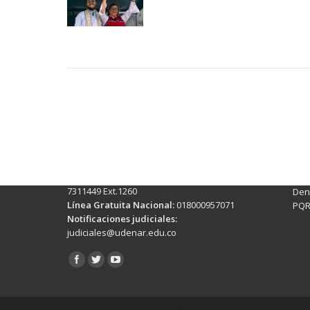
Contactos Sede Pasto
Ubic
Pasto - Nariño, Colombia
Tra
Torobajo - Calle 18 Carrera 50
info
Conmutador:
(+602)7244309 - 7311449
Ext. 500
Sis
Línea Anticorrupción:
(+602)7244309 -
Rec
7311449 Ext.1260
Denu
Línea Gratuita Nacional:
018000957071
PQR
Notificaciones judiciales:
judiciales@udenar.edu.co
Encuéntranos en: