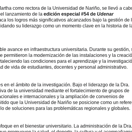
artha como rectora de la Universidad de Nariño, se llevó a cab
 el lanzamiento de la
edición especial #54 de
Udenar
a los logros más significativos alcanzados bajo la gestión de 
idando su liderazgo como un momento clave en la historia de l
able avance en infraestructura universitaria. Durante su gestión,
e permitieron la modernización de las instalaciones y la creaci
aleciendo las condiciones para el aprendizaje y la investigació
d de vida de estudiantes, docentes y personal administrativo.
 en el ámbito de la investigación. Bajo el liderazgo de la Dra.
tiva de la universidad mediante el fortalecimiento de grupos de
acionales e internacionales y la ampliación de convenios de
mitido que la Universidad de Nariño se posicione como un refere
lo de soluciones para las problemáticas regionales y globales.
oque en el bienestar universitario. La administración de la Dra
ue promueven la salud, el deporte, la cultura y el acompañami