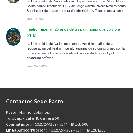
La Universidad de Nariño oficializó la posesión de José María Muñoz
Botina como Director de TIC y de Jorge Alberto Rivera Rosero como
Subdirector de Infraestructura de Informática y Telecomunicaciones.
julio 10, 2026
Teatro Imperial: 25 años de un patrimonio que volvió a
brillar
La Universidad de Nariño conmemora veinticinco años de la
recuperación del Teatro Imperial, reafirmando su compromiso con la
preservación del patrimonio cultural, la identidad regional y el
desarrollo artístico.
junio 24, 2026
Contactos Sede Pasto
Pasto - Nariño, Colombia
Torobajo - Calle 18 Carrera 50
Conmutador:
(+602)7244309 - 7311449 Ext. 500
Línea Anticorrupción:
(+602)7244309 - 7311449 Ext.1260